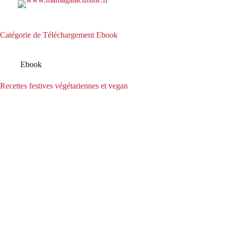
Passer
au
contenu
Catégorie de Téléchargement
Ebook
ACCUEIL
CHEF
Ebook
Recettes festives végétariennes et vegan